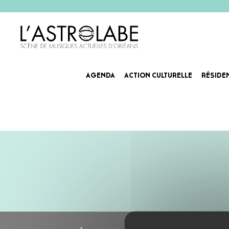
AGENDA
ACTION CULTURELLE
RÉSIDE
SIV JAKOBSEN
Avec de fortes références à Laura Marling et Ane Brun, cette petite merveille folk débarque tout droit