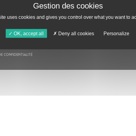
AU PROGRAMME
AGENDA
ASTRO TV
site uses cookies and gives you control over what you want to ac
OK, accept all
Deny all cookies
Personalize
DE CONFIDENTIALITÉ