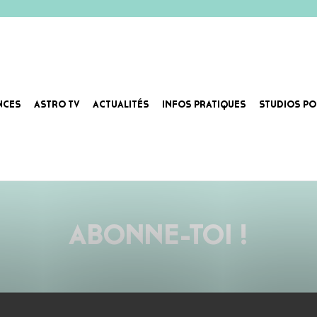
NCES
ASTRO TV
ACTUALITÉS
INFOS PRATIQUES
STUDIOS PO
 de Norvège. Son album regorge de trésors mélancoliques et romantiques où la conteuse chante ses secre
ABONNE-TOI !