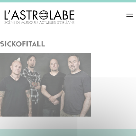
Toggl
navigat
sickofitall