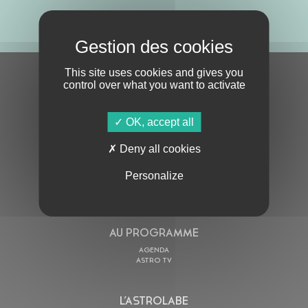
ABONNE-TOI !
This site uses cookies and gives you
S'ABONNER À LA NEWSLETTER
control over what you want to activate
OK, accept all
Deny all cookies
Personalize
En cochant cette case, j’accepte la
Politique de confidentialité
de ce site
AU PROGRAMME
AGENDA
ASTRO TV
L’ASTROLABE