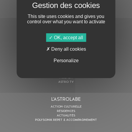
S'ABONNER À LA NEWSLETTER
This site uses cookies and gives you
control over what you want to activate
OK, accept all
Deny all cookies
En cochant cette case, j’accepte la
Politique de confidentialité
de ce site
Personalize
AU PROGRAMME
AGENDA
ASTRO TV
L’ASTROLABE
ACTION CULTURELLE
RÉSIDENCES
ACTUALITÉS
POLYSONIK REPET & ACCOMPAGNEMENT