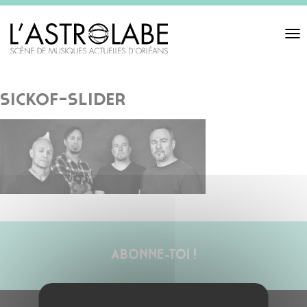
Toggl
navigat
sickof-slider
ABONNE-TOI !