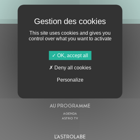
ABONNE-TOI !
This site uses cookies and gives you
S'ABONNER À LA NEWSLETTER
control over what you want to activate
OK, accept all
Deny all cookies
Personalize
En cochant cette case, j’accepte la
Politique de confidentialité
de ce site
AU PROGRAMME
AGENDA
ASTRO TV
L’ASTROLABE