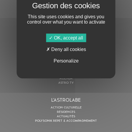
S'ABONNER À LA NEWSLETTER
This site uses cookies and gives you
control over what you want to activate
OK, accept all
Deny all cookies
En cochant cette case, j’accepte la
Politique de confidentialité
de ce site
Personalize
AU PROGRAMME
AGENDA
ASTRO TV
L’ASTROLABE
ACTION CULTURELLE
RÉSIDENCES
ACTUALITÉS
POLYSONIK REPET & ACCOMPAGNEMENT