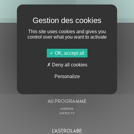
ABONNE-TOI !
This site uses cookies and gives you
S'ABONNER À LA NEWSLETTER
control over what you want to activate
OK, accept all
Deny all cookies
Personalize
En cochant cette case, j’accepte la
Politique de confidentialité
de ce site
AU PROGRAMME
AGENDA
ASTRO TV
L’ASTROLABE