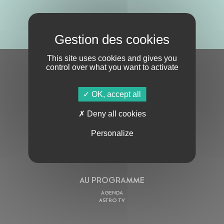
ABONNE-TOI !
This site uses cookies and gives you
control over what you want to activate
S'ABONNER À LA NEWSLETTER
OK, accept all
Deny all cookies
Personalize
En cochant cette case, j’accepte la
Politique de confidentialité
de ce site
AU PROGRAMME
AGENDA
ASTRO TV