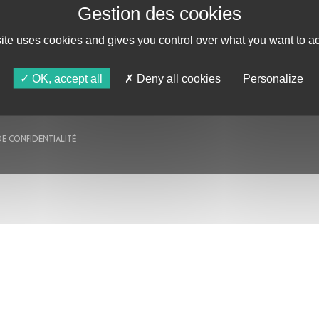
AU PROGRAMME
AGENDA
site uses cookies and gives you control over what you want to ac
ASTRO TV
OK, accept all
Deny all cookies
Personalize
DE CONFIDENTIALITÉ