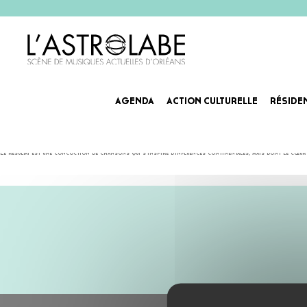
AGENDA
ACTION CULTURELLE
RÉSIDE
ŞATELLITES
Perdu quelque part entre les ruelles mystérieuses d’Istanbul des années 70 et la mer bleue cristal
Le résultat est une concoction de chansons qui s’inspire d’influences continentales, mais dont le cœur 