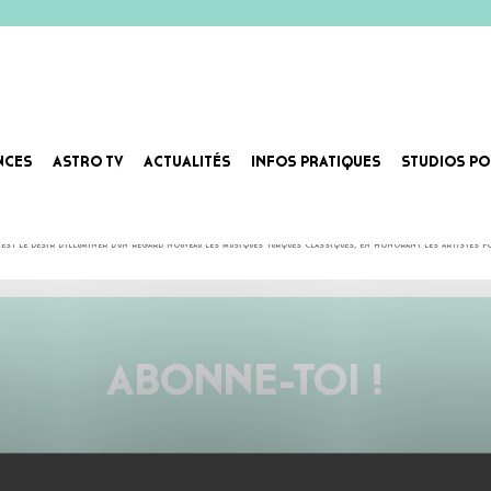
NCES
ASTRO TV
ACTUALITÉS
INFOS PRATIQUES
STUDIOS PO
line de Jaffa, Şatellites concocte un folk turc traditionnel aux guitares psychédéliques éthérées 
est le désir d’illuminer d’un regard nouveau les musiques turques classiques, en honorant les artistes f
ABONNE-TOI !