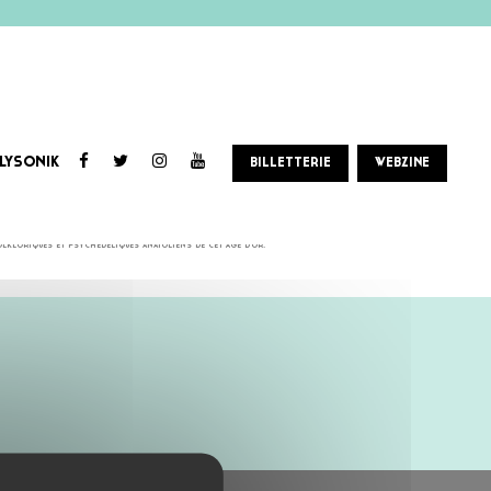
LYSONIK
BILLETTERIE
WEBZINE
et aux lignes de basses groovy calibrées pour le dance-floor.
olkloriques et psychédéliques anatoliens de cet âge d’or.