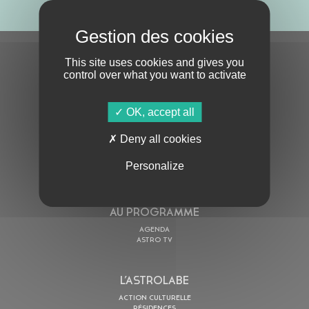
S'ABONNER À LA NEWSLETTER
This site uses cookies and gives you
control over what you want to activate
OK, accept all
Deny all cookies
En cochant cette case, j’accepte la
Politique de confidentialité
de ce site
Personalize
AU PROGRAMME
AGENDA
ASTRO TV
L’ASTROLABE
ACTION CULTURELLE
RÉSIDENCES