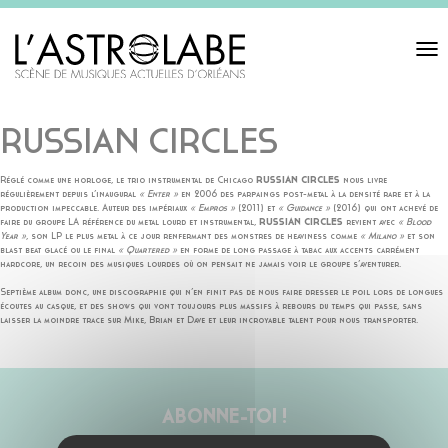
Toggl
navigat
RUSSIAN CIRCLES
Réglé comme une horloge, le trio instrumental de Chicago
RUSSIAN CIRCLES
nous livre
régulièrement depuis l’inaugural
« Enter »
en 2006 des parpaings post-metal à la densité rare et à la
production impeccable. Auteur des impériaux
« Empros »
(2011) et
« Guidance »
(2016) qui ont achevé de
faire du groupe LA référence du metal lourd et instrumental,
RUSSIAN CIRCLES
revient avec
« Blood
Year »
, son LP le plus metal à ce jour renfermant des monstres de heaviness comme
« Milano »
et son
blast beat glacé ou le final
« Quartered »
en forme de long passage à tabac aux accents carrément
hardcore, un recoin des musiques lourdes où on pensait ne jamais voir le groupe s’aventurer.
Septième album donc, une discographie qui n’en finit pas de nous faire dresser le poil lors de longues
écoutes au casque, et des shows qui vont toujours plus massifs à rebours du temps qui passe, sans
laisser la moindre trace sur Mike, Brian et Dave et leur incroyable talent pour nous transporter.
ABONNE-TOI !