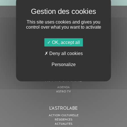
S'ABONNER À LA NEWSLETTER
This site uses cookies and gives you
control over what you want to activate
OK, accept all
Deny all cookies
En cochant cette case, j’accepte la
Politique de confidentialité
de ce site
Personalize
AU PROGRAMME
AGENDA
ASTRO TV
L’ASTROLABE
ACTION CULTURELLE
RÉSIDENCES
ACTUALITÉS