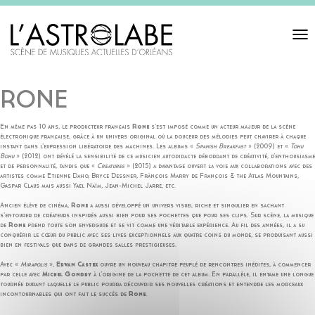
Toggl
navigat
RONE
En même pas 10 ans, le producteur français
Rone
s’est imposé comme un acteur majeur de la scène
électronique française, grâce à un univers original où la douceur des mélodies peut chavirer à chaque
instant dans l’expression libératoire des machines. Les albums «
Spanish Breakfast
» (2009) et «
Tohu
Bohu
» (2012) ont révélé la sensibilité de ce musicien autodidacte débordant de créativité, d’enthousiasme
et de personnalité, tandis que «
Creatures
» (2015) a davantage ouvert la voie aux collaborations avec des
artistes comme Etienne Daho, Bryce Dessner, Frànçois Marry de François & the Atlas Mountains,
Gaspar Claus mais aussi Yael Naïm, Jean-Michel Jarre, etc.
Ancien élève de cinéma,
Rone
a aussi développé un univers visuel riche et singulier en sachant
s’entourer de créateurs inspirés aussi bien pour ses pochettes que pour ses clips. Sur scène, la musique
de
Rone
prend toute son envergure et se vit comme une véritable expérience. Au fil des années, il a su
conquérir le cœur du public avec ses lives exceptionnels aux quatre coins du monde, se produisant aussi
bien en festivals que dans de grandes salles prestigieuses.
Avec «
Mirapolis
»,
Erwan Castex
ouvre un nouveau chapitre peuplé de rencontres inédites, à commencer
par celle avec
Michel Gondry
à l’origine de la pochette de cet album. En parallèle, il entame une longue
tournée durant laquelle le public pourra découvrir ses nouvelles créations et entendre les morceaux
incontournables qui ont fait le succès de
Rone
.