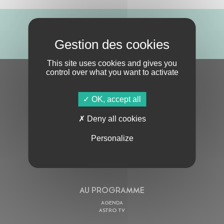
ABONNE-TOI !
This site uses cookies and gives you
control over what you want to activate
S'ABONNER À LA NEWSLETTER
OK, accept all
Deny all cookies
Personalize
En cochant cette case, j’accepte la
Politique de confidentialité
de ce site
AU PROGRAMME
AGENDA
ASTRO TV