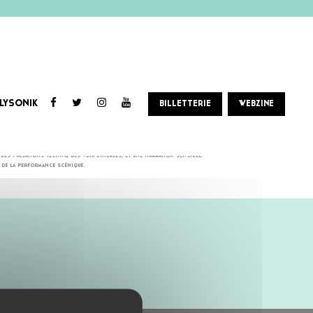
LYSONIK
BILLETTERIE
WEBZINE
no onirique et electronica organique, toujours portée par une forte exigence artistique et scénique.
es pulsations techno, des voix éthérées, et une narration sensible.
 de la performance scénique.