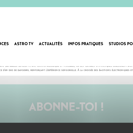
NCES
ASTRO TV
ACTUALITÉS
INFOS PRATIQUES
STUDIOS PO
roductrice, compositrice et performeuse, elle trace depuis 2019 une trajectoire singulière, mêlant tech
 Santarelli développe une techno mélodique et viscérale, où les textures synthétiques dialoguent avec d
ce d’un duo de danseurs, renforçant l’expérience sensorielle. À la croisée des émotions électroniques et
ABONNE-TOI !