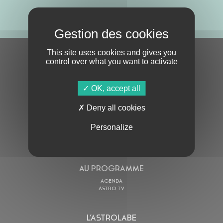
ABONNE-TOI !
This site uses cookies and gives you
S'ABONNER À LA NEWSLETTER
control over what you want to activate
OK, accept all
Deny all cookies
Personalize
En cochant cette case, j’accepte la
Politique de confidentialité
de ce site
AU PROGRAMME
AGENDA
ASTRO TV
L’ASTROLABE