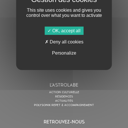
This site uses cookies and gives you
control over what you want to activate
OK, accept all
En cochant cette case, j’accepte la
Politique de confidentialité
de ce site
Deny all cookies
Personalize
AU PROGRAMME
AGENDA
ASTRO TV
L’ASTROLABE
ACTION CULTURELLE
RÉSIDENCES
ACTUALITÉS
POLYSONIK REPET & ACCOMPAGNEMENT
RETROUVEZ-NOUS