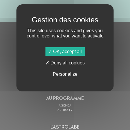
ABONNE-TOI !
This site uses cookies and gives you
S'ABONNER À LA NEWSLETTER
control over what you want to activate
OK, accept all
Deny all cookies
Personalize
En cochant cette case, j’accepte la
Politique de confidentialité
de ce site
AU PROGRAMME
AGENDA
ASTRO TV
L’ASTROLABE