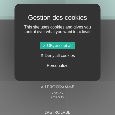
ABONNE-TOI !
This site uses cookies and gives you
S'ABONNER À LA NEWSLETTER
control over what you want to activate
OK, accept all
Deny all cookies
Personalize
En cochant cette case, j’accepte la
Politique de confidentialité
de ce site
AU PROGRAMME
AGENDA
ASTRO TV
L’ASTROLABE