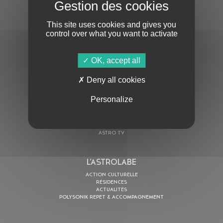
S'ABONNER À LA NEWSLETTER
This site uses cookies and gives you
control over what you want to activate
OK, accept all
En cochant cette case, j’accepte la
Politique de confidentialité
de ce site
Deny all cookies
Personalize
AU PROGRAMME
AGENDA
ASTRO TV
L’ASTROLABE
ACTION CULTURELLE
RÉSIDENCES
ACTUALITÉS
POLYSONIK REPET & ACCOMPAGNEMENT