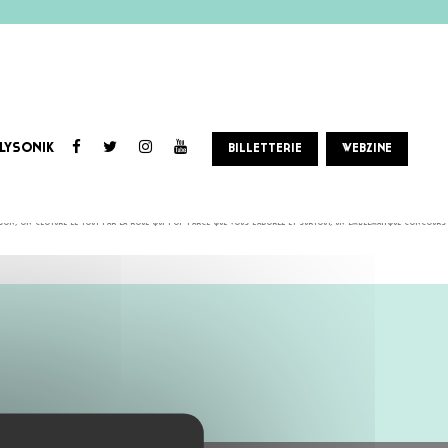
LYSONIK
BILLETTERIE
WEBZINE
son, on clôture le tout par la roue qui pop parce que vous l’adorez et surtout, un emblématique concours