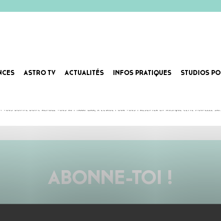
NCES
ASTRO TV
ACTUALITÉS
INFOS PRATIQUES
STUDIOS PO
P ET CONCOURS DE LIMBO
our nous permettre d’attaquer cette rentrée en grande pompe !
 vous donne donc rendez-vous au Piraat Bar, à l’étage pour vous présenter en musique cette nouvelle sai
ABONNE-TOI !