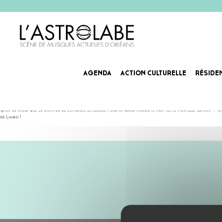
AGENDA
ACTION CULTURELLE
RÉSIDE
PROJECTION, ROUE QUI PO
Une flopée d’événements à venir, un mois de septembre qui s’annonce ensoleillé et plein de ressources p
Quoi de mieux que se donner de l’énergie ensemble pour entamer comme il faut cette nouvelle saison ? On
de Limbo !