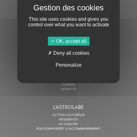
S'ABONNER À LA NEWSLETTER
This site uses cookies and gives you
control over what you want to activate
OK, accept all
Deny all cookies
En cochant cette case, j’accepte la
Politique de confidentialité
de ce site
Personalize
AU PROGRAMME
AGENDA
ASTRO TV
L’ASTROLABE
ACTION CULTURELLE
RÉSIDENCES
ACTUALITÉS
POLYSONIK REPET & ACCOMPAGNEMENT