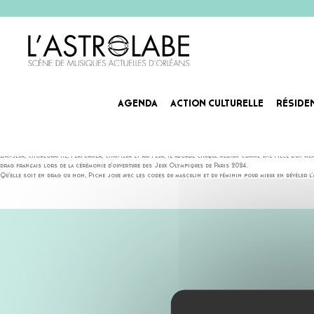
AGENDA
ACTION CULTURELLE
RÉSIDE
PICHE
Derrière ce nom devenu emblématique, Mike — son prénom civil — revendique une identité hybride qui dé
Danseur, chorégraphe, performer, chanteur et rappeur, il aborde chaque médium comme une pièce d’un même
drag français lors de la cérémonie d’ouverture des Jeux Olympiques de Paris 2024.
Qu’elle soit en drag ou non, Piche joue avec les codes du masculin et du féminin pour mieux en révéler l’