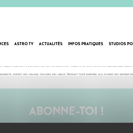
NCES
ASTRO TV
ACTUALITÉS
INFOS PRATIQUES
STUDIOS PO
fie les étiquettes : « un chanteur qui fait du drag, et non une drag qui fait du chant ». Une nuance qui 
 puzzle, cherchant à donner à son art une dimension totale. Il est ainsi devenu la première drag queen a
absurdité, souvent avec humour, toujours avec audace. Refusant toute barrière, elle incarne une générati
ABONNE-TOI !