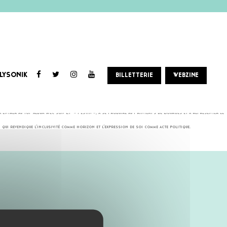
LYSONIK
BILLETTERIE
WEBZINE
résume son ambition artistique autant que son rapport libre aux genres.
̀ entrer au top album avec son EP « Festin », à se produire au Printemps de Bourges et à représenter le
on qui revendique l’inclusivité comme horizon et l’expression de soi comme acte politique.