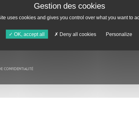
AU PROGRAMME
site uses cookies and gives you control over what you want to ac
AGENDA
ASTRO TV
OK, accept all
Deny all cookies
Personalize
DE CONFIDENTIALITÉ