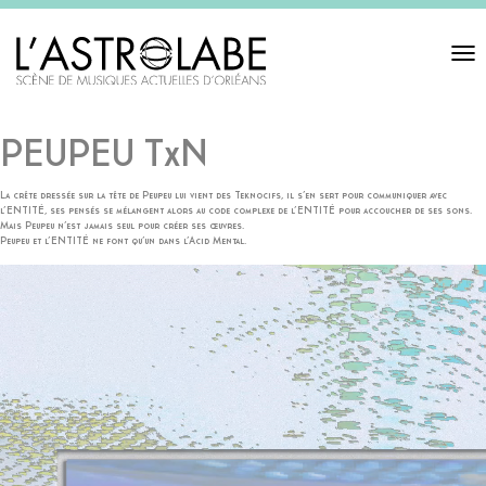
Toggl
navigat
PEUPEU TxN
La crête dressée sur la tête de Peupeu lui vient des Teknocifs, il s’en sert pour communiquer avec
l’ENTITÉ, ses pensés se mélangent alors au code complexe de l’ENTITÉ pour accoucher de ses sons.
Mais Peupeu n’est jamais seul pour créer ses œuvres.
Peupeu et l’ENTITÉ ne font qu’un dans l’Acid Mental.
Video
Player