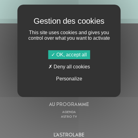
ABONNE-TOI !
This site uses cookies and gives you
S'ABONNER À LA NEWSLETTER
control over what you want to activate
OK, accept all
Deny all cookies
Personalize
En cochant cette case, j’accepte la
Politique de confidentialité
de ce site
AU PROGRAMME
AGENDA
ASTRO TV
L’ASTROLABE