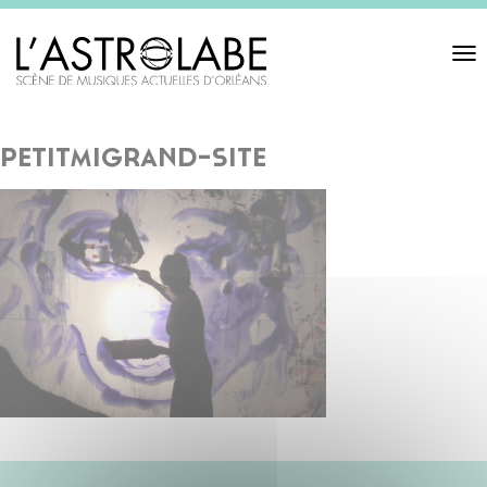
Toggl
navigat
petitmigrand-site