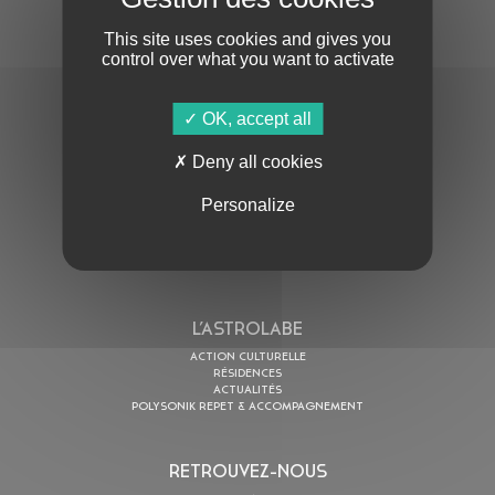
This site uses cookies and gives you
control over what you want to activate
OK, accept all
En cochant cette case, j’accepte la
Politique de confidentialité
de ce site
Deny all cookies
Personalize
AU PROGRAMME
AGENDA
ASTRO TV
L’ASTROLABE
ACTION CULTURELLE
RÉSIDENCES
ACTUALITÉS
POLYSONIK REPET & ACCOMPAGNEMENT
RETROUVEZ-NOUS