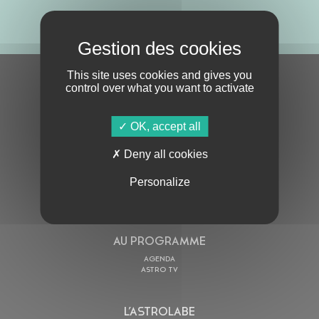
ABONNE-TOI !
This site uses cookies and gives you
S'ABONNER À LA NEWSLETTER
control over what you want to activate
OK, accept all
Deny all cookies
Personalize
En cochant cette case, j’accepte la
Politique de confidentialité
de ce site
AU PROGRAMME
AGENDA
ASTRO TV
L’ASTROLABE