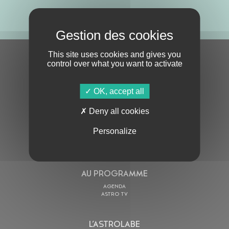
ABONNE-TOI !
This site uses cookies and gives you
S'ABONNER À LA NEWSLETTER
control over what you want to activate
OK, accept all
Deny all cookies
Personalize
En cochant cette case, j’accepte la
Politique de confidentialité
de ce site
AU PROGRAMME
AGENDA
ASTRO TV
L’ASTROLABE