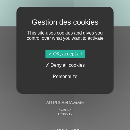
ABONNE-TOI !
This site uses cookies and gives you
control over what you want to activate
S'ABONNER À LA NEWSLETTER
OK, accept all
Deny all cookies
Personalize
En cochant cette case, j’accepte la
Politique de confidentialité
de ce site
AU PROGRAMME
AGENDA
ASTRO TV