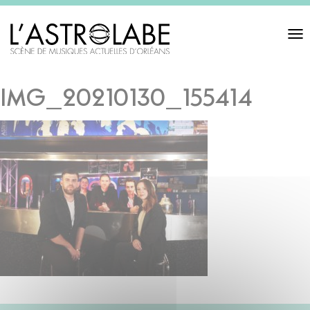
Toggl
navigat
IMG_20210130_155414