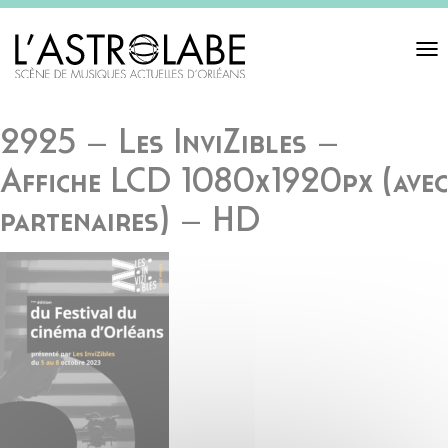
Toggl
navigat
2925 – Les InviZibles –
Affiche LCD 1080x1920px (avec
partenaires) – HD