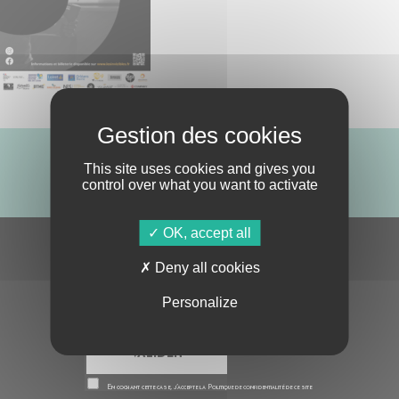
This site uses cookies and gives you
ABONNE-TOI !
control over what you want to activate
OK, accept all
S'ABONNER À LA NEWSLETTER
Deny all cookies
Personalize
En cochant cette case, j’accepte la
Politique de confidentialité
de ce site