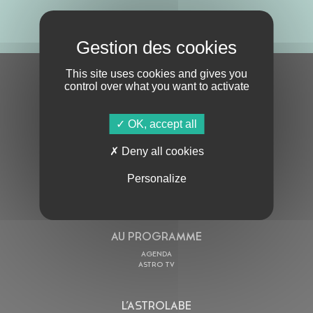
ABONNE-TOI !
This site uses cookies and gives you
S'ABONNER À LA NEWSLETTER
control over what you want to activate
OK, accept all
Deny all cookies
Personalize
En cochant cette case, j’accepte la
Politique de confidentialité
de ce site
AU PROGRAMME
AGENDA
ASTRO TV
L’ASTROLABE