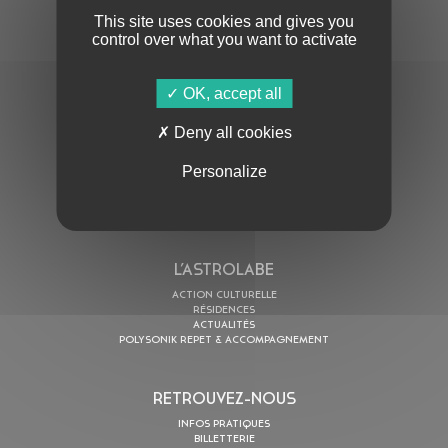
This site uses cookies and gives you
control over what you want to activate
OK, accept all
En cochant cette case, j’accepte la
Politique de confidentialité
de ce site
Deny all cookies
AU PROGRAMME
Personalize
AGENDA
ASTRO TV
L’ASTROLABE
ACTION CULTURELLE
RÉSIDENCES
ACTUALITÉS
POLYSONIK REPET & ACCOMPAGNEMENT
RETROUVEZ-NOUS
INFOS PRATIQUES
BILLETTERIE