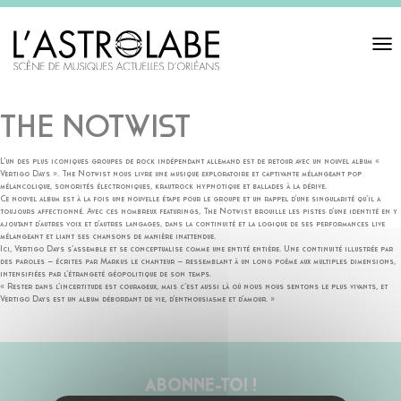
Toggl
navigat
THE NOTWIST
L’un des plus iconiques groupes de rock indépendant allemand est de retour avec un nouvel album «
Vertigo Days ». The Notwist nous livre une musique exploratoire et captivante mélangeant pop
mélancolique, sonorités électroniques, krautrock hypnotique et ballades à la dérive.
Ce nouvel album est à la fois une nouvelle étape pour le groupe et un rappel d’une singularité qu’il a
toujours affectionné. Avec ces nombreux featurings, The Notwist brouille les pistes d’une identité en y
ajoutant d’autres voix et d’autres langages, dans la continuité et la logique de ses performances live
mélangeant et liant ses chansons de manière inattendue.
Ici, Vertigo Days s’assemble et se conceptualise comme une entité entière. Une continuité illustrée par
des paroles – écrites par Markus le chanteur – ressemblant à un long poème aux multiples dimensions,
intensifiées par l’étrangeté géopolitique de son temps.
« Rester dans l’incertitude est courageux, mais c’est aussi là où nous nous sentons le plus vivants, et
Vertigo Days est un album débordant de vie, d’enthousiasme et d’amour. »
ABONNE-TOI !