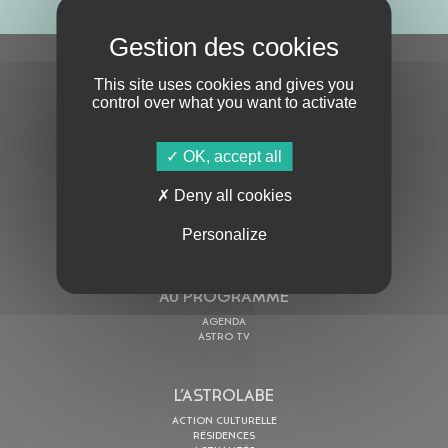
S'ABONNER À LA NEWSLETTER
This site uses cookies and gives you
control over what you want to activate
OK, accept all
Deny all cookies
En cochant cette case, j’accepte la
Politique de confidentialité
de ce site
Personalize
AU PROGRAMME
AGENDA
ASTRO TV
L’ASTROLABE
ACTION CULTURELLE
RÉSIDENCES