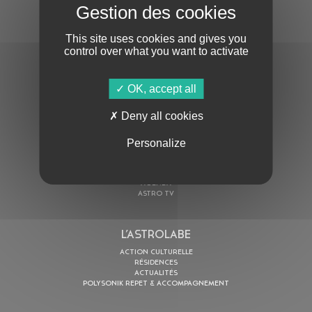
S'ABONNER À LA NEWSLETTER
This site uses cookies and gives you
control over what you want to activate
OK, accept all
Deny all cookies
En cochant cette case, j’accepte la
Politique de confidentialité
de ce site
Personalize
AU PROGRAMME
AGENDA
ASTRO TV
L’ASTROLABE
ACTION CULTURELLE
RÉSIDENCES
ACTUALITÉS
POLYSONIK REPET & ACCOMPAGNEMENT