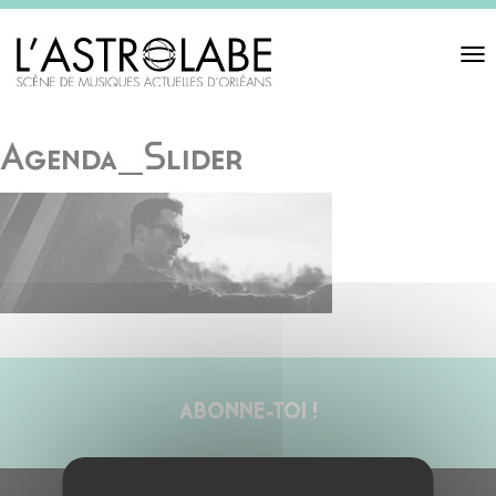
Toggl
navigat
Agenda_Slider
ABONNE-TOI !