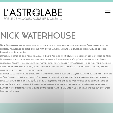
Toggl
navigat
NICK WATERHOUSE
Nick Waterhouse est un chanteur, musicien, compositeur, producteur, arrangeur Californien dont la
sensibilité musicale se situe quelque part entre la Soul, le Rythm & Blues, le Rock Garage, le Rock
Psyché et le Rock’n’Roll.
Depuis, la sortie de son premier album, « Time’s All gone » (2012), les disques et les concerts de Nick
Waterhouse font le bonheur des amateurs de sons « à l’ancienne ». Ce qu’on se demande forcément
lorsqu’on écoute les albums de Nick Waterhouse, c’est comment cet américain, né en Californie au beau
milieu des années quatre-vingt, peut-il produire une musique tournée à ce point vers le passé, avec une
telle sincérité et une telle authenticité.
La réponse se trouve sans doute dans l’environnement direct dans lequel il a grandi, mais aussi du côté
de San Francisco, où il est parti s’installer, alors âgé de vingt ans. Il y a travaillé chez un disquaire
spécialisé dans les sons 50’s/60’s où il a fréquenté une bande de passionnés et de connaisseurs de
musique. Il a alors commencé à produire sa propre musique avec un sens de la précision et un souci
d’authenticité évidents, ce qui a sans doute décidé Hanni El Khatib à le signer à l’époque sur son label
Innovative Leisure.