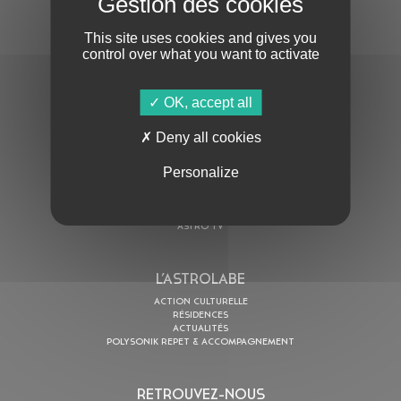
This site uses cookies and gives you
control over what you want to activate
OK, accept all
En cochant cette case, j’accepte la
Politique de confidentialité
de ce site
Deny all cookies
Personalize
AU PROGRAMME
AGENDA
ASTRO TV
L’ASTROLABE
ACTION CULTURELLE
RÉSIDENCES
ACTUALITÉS
POLYSONIK REPET & ACCOMPAGNEMENT
RETROUVEZ-NOUS