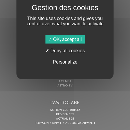
S'ABONNER À LA NEWSLETTER
This site uses cookies and gives you
control over what you want to activate
OK, accept all
Deny all cookies
En cochant cette case, j’accepte la
Politique de confidentialité
de ce site
Personalize
AU PROGRAMME
AGENDA
ASTRO TV
L’ASTROLABE
ACTION CULTURELLE
RÉSIDENCES
ACTUALITÉS
POLYSONIK REPET & ACCOMPAGNEMENT