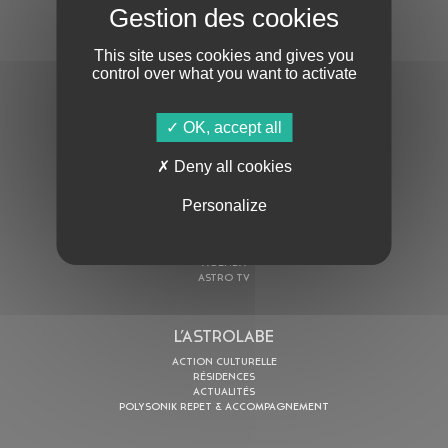
S'ABONNER À LA NEWSLETTER
This site uses cookies and gives you
control over what you want to activate
OK, accept all
Deny all cookies
En cochant cette case, j’accepte la
Politique de confidentialité
de ce site
Personalize
AU PROGRAMME
AGENDA
ASTRO TV
L’ASTROLABE
ACTION CULTURELLE
RÉSIDENCES
ACTUALITÉS
POLYSONIK REPET & ACCOMPAGNEMENT