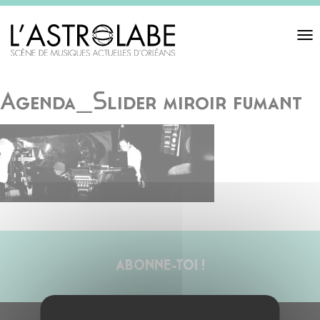
Toggl
navigat
Agenda_Slider miroir fumant
ABONNE-TOI !