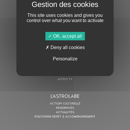
S'ABONNER À LA NEWSLETTER
This site uses cookies and gives you
control over what you want to activate
OK, accept all
Deny all cookies
En cochant cette case, j’accepte la
Politique de confidentialité
de ce site
Personalize
AU PROGRAMME
AGENDA
ASTRO TV
L’ASTROLABE
ACTION CULTURELLE
RÉSIDENCES
ACTUALITÉS
POLYSONIK REPET & ACCOMPAGNEMENT