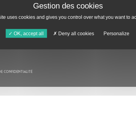
site uses cookies and gives you control over what you want to ac
AU PROGRAMME
AGENDA
OK, accept all
Deny all cookies
Personalize
ASTRO TV
DE CONFIDENTIALITÉ