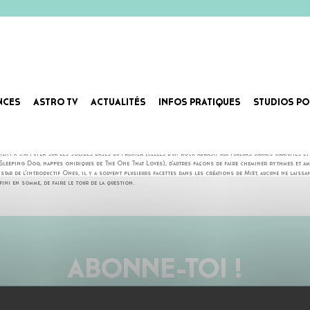
NCES
ASTRO TV
ACTUALITÉS
INFOS PRATIQUES
STUDIOS PO
LeVoid explique combien la découverte d’une altérité nourrit sa création, au point d’avoir choisi pour ce
vient à s’appuyer sur les solides bases du premier (celles d’un rock abrasif aux fureurs jamais gratuites e
 Sleeping Dog, nappes oniriques de The One That Loves), d’autres façons de faire cheminer rythmes et am
ar de l’introductif Ones, il y a souvent plusieurs facettes dans les créations de Miët, aucune ne laissan
fini en somme, de faire le tour de la question.
ABONNE-TOI !