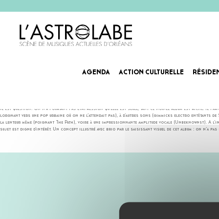
AGENDA
ACTION CULTURELLE
RÉSIDE
MIËT
La solitude pousse-t-elle à partir à la rencontre de l’autre ? Toujours seule en scène, la Nantaise Suzy 
il est question. On n’a pourtant pas l’impression qu’elle est seule, tant ce nouvel album est riche. Il par
lorgnant vers une pop urbaine où on ne l’attendait pas), à d’autres sons (gimmicks electro entêtants de
la lenteur même (poignant The Path), voire à une impressionnante amplitude vocale (Unbeknownst). A l’inst
sujet est digne d’intérêt. Un concept illustré avec brio par le saisissant visuel de cet album : on n’a pas 