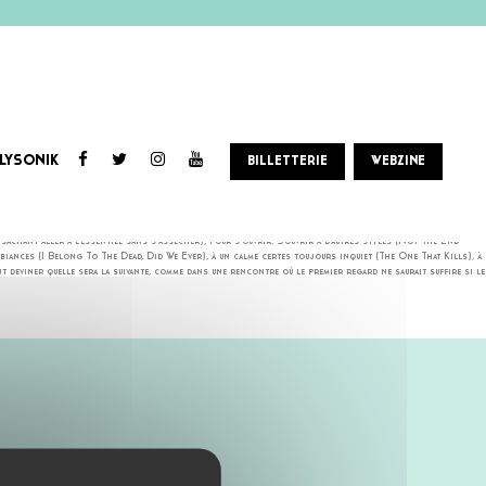
LYSONIK
BILLETTERIE
WEBZINE
 deuxième album toujours anglophone un titre en allemand, accentuant la distance avec cet étranger dont
t sachant aller à l’essentiel sans s’assécher), pour s’ouvrir. S’ouvrir à d’autres styles (Not The End
biances (I Belong To The Dead, Did We Ever), à un calme certes toujours inquiet (The One That Kills), à
t deviner quelle sera la suivante, comme dans une rencontre où le premier regard ne saurait suffire si le