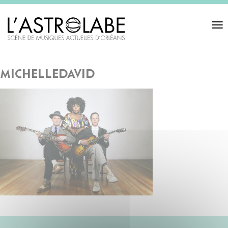
Toggl
navigat
michelledavid