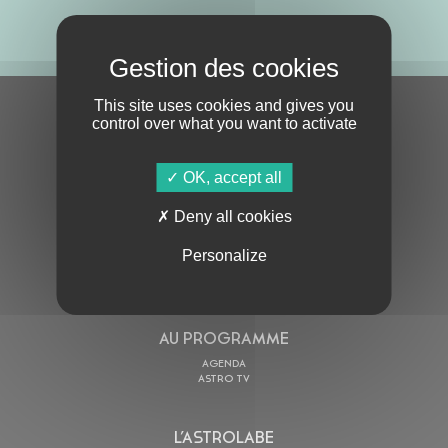
ABONNE-TOI !
This site uses cookies and gives you
S'ABONNER À LA NEWSLETTER
control over what you want to activate
OK, accept all
Deny all cookies
Personalize
En cochant cette case, j’accepte la
Politique de confidentialité
de ce site
AU PROGRAMME
AGENDA
ASTRO TV
L’ASTROLABE