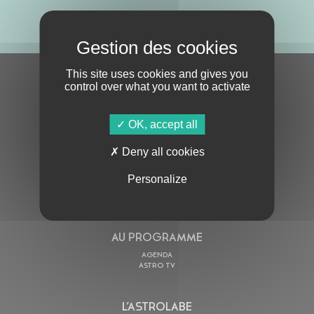
ABONNE-TOI !
This site uses cookies and gives you
S'ABONNER À LA NEWSLETTER
control over what you want to activate
OK, accept all
Deny all cookies
Personalize
En cochant cette case, j’accepte la
Politique de confidentialité
de ce site
AU PROGRAMME
AGENDA
ASTRO TV
L’ASTROLABE