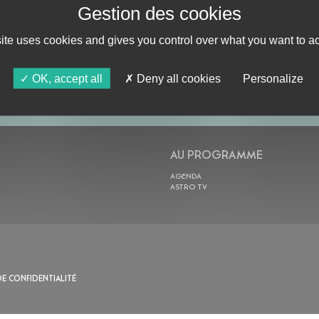
site uses cookies and gives you control over what you want to ac
ABONNE-TOI !
OK, accept all
Deny all cookies
Personalize
AU PROGRAMME
AGENDA
ASTRO TV
DE CONFIDENTIALITÉ