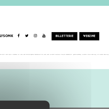
LYSONIK
BILLETTERIE
WEBZINE
mation du DJ Karl et de la musique aérienne de la chanteuse Mesparrow (auteure, compositrice, interprète)