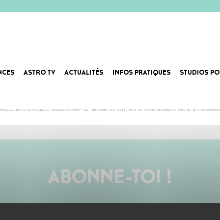
NCES
ASTRO TV
ACTUALITÉS
INFOS PRATIQUES
STUDIOS PO
éambulez dans le musée en (re)découvrant le parcours de visite avec un autre regard, au gré de la program
ABONNE-TOI !