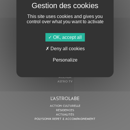
S'ABONNER À LA NEWSLETTER
This site uses cookies and gives you
control over what you want to activate
OK, accept all
Deny all cookies
En cochant cette case, j’accepte la
Politique de confidentialité
de ce site
Personalize
AU PROGRAMME
AGENDA
ASTRO TV
L’ASTROLABE
ACTION CULTURELLE
RÉSIDENCES
ACTUALITÉS
POLYSONIK REPET & ACCOMPAGNEMENT