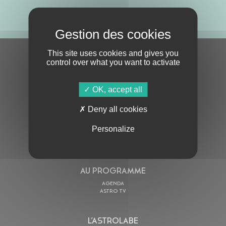
ABONNE-TOI !
This site uses cookies and gives you
S'ABONNER À LA NEWSLETTER
control over what you want to activate
OK, accept all
Deny all cookies
Personalize
En cochant cette case, j’accepte la
Politique de confidentialité
de ce site
AU PROGRAMME
AGENDA
ASTRO TV
L’ASTROLABE