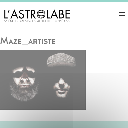
Toggl
navigat
Maze_artiste