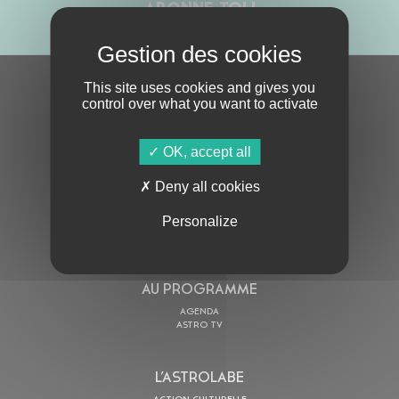
ABONNE-TOI !
This site uses cookies and gives you
S'ABONNER À LA NEWSLETTER
control over what you want to activate
OK, accept all
Deny all cookies
Personalize
En cochant cette case, j’accepte la
Politique de confidentialité
de ce site
AU PROGRAMME
AGENDA
ASTRO TV
L’ASTROLABE