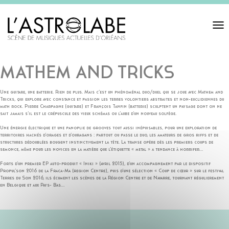
Toggl
navigat
MATHEM AND TRICKS
Une guitare, une batterie. Rien de plus. Mais c’est un phénoménal duo/duel qui se joue avec Mathem and
Tricks, qui explore avec constance et passion les terres
volontiers abstraites et non-euclidiennes du
math rock. Pierre Charpagne (guitare) et François Tanfin (batterie) sculptent un paysage dont on ne
sait jamais s’il est le crépuscule des vieux schémas ou l’aube d’un nouveau solfège.
Une énergie électrique et une panoplie de grooves tout aussi inépuisables, pour une exploration de
territoires hachés d’orages et d’ouragans : partout ou passe le duo, les amateurs de gros riffs et de
structures dédoublées bougent instinctivement la tête. La transe opère dès les premiers coups de
semonce, même pour les novices en la matière que l’étiquette « metal » a tendance à horrifer…
Forts d’un premier EP auto-produit « Iniki » (avril 2015), d’un accompagnement par le dispositif
Propul’son 2016 de la Fraca-Ma (region Centre), puis d’une sélection « Coup de cœur » sur le festival
Terres du Son 2016, ils écument les scènes de la Région Centre et de Navarre, tournant régulierement
en Belgique et aux Pays- Bas…