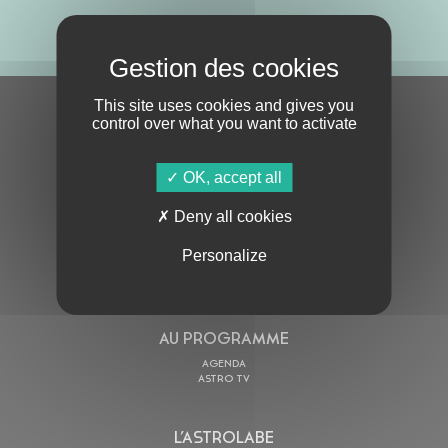
ABONNE-TOI !
This site uses cookies and gives you
S'ABONNER À LA NEWSLETTER
control over what you want to activate
OK, accept all
Deny all cookies
Personalize
En cochant cette case, j’accepte la
Politique de confidentialité
de ce site
AU PROGRAMME
AGENDA
ASTRO TV
L’ASTROLABE