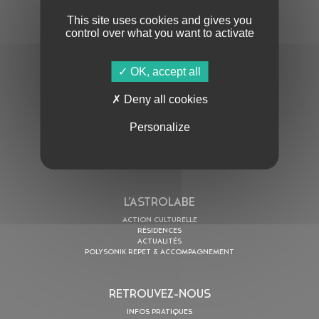
This site uses cookies and gives you
control over what you want to activate
OK, accept all
En cochant cette case, j’accepte la
Politique de confidentialité
de ce site
Deny all cookies
Personalize
AU PROGRAMME
AGENDA
ASTRO TV
L’ASTROLABE
ACTION CULTURELLE
RÉSIDENCES
ACTUALITÉS
POLYSONIK REPET & ACCOMPAGNEMENT
RETROUVEZ-NOUS
INFOS PRATIQUES