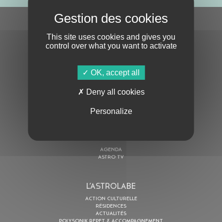
S'ABONNER À LA NEWSLETTER
This site uses cookies and gives you
control over what you want to activate
OK, accept all
Deny all cookies
En cochant cette case, j’accepte la
Politique de confidentialité
de ce site
Personalize
AU PROGRAMME
AGENDA
ASTRO TV
L’ASTROLABE
ACTION CULTURELLE
RÉSIDENCES
ACTUALITÉS
POLYSONIK REPET & ACCOMPAGNEMENT