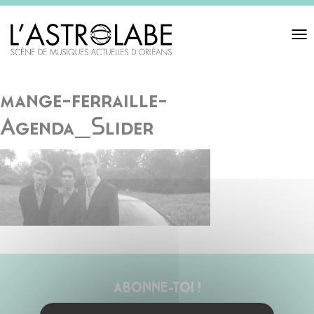
Toggl
navigat
mange-ferraille-
Agenda_Slider
ABONNE-TOI !