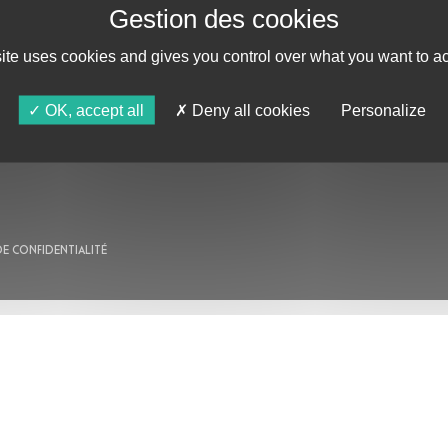
site uses cookies and gives you control over what you want to ac
AU PROGRAMME
OK, accept all
Deny all cookies
Personalize
AGENDA
ASTRO TV
DE CONFIDENTIALITÉ