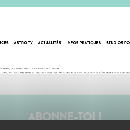
NCES
ASTRO TV
ACTUALITÉS
INFOS PRATIQUES
STUDIOS PO
E
 univers colorés, hétéroclites et aux graphismes minutieux.
ié, la vie sous-marine d’un crustacé légendaire qui capture les bateaux des marins égarés, sans oublier le 
ces films, une bande son accrocheuse et moderne.
iasme, une joie, une envie de groover sous des horizons plus funk, plus pop et résolument plus solaires
ABONNE-TOI !