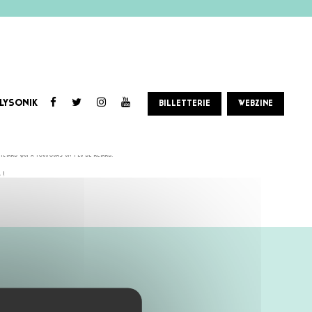
LYSONIK
BILLETTERIE
WEBZINE
têtard qui a toujours un peu de retard.
 !