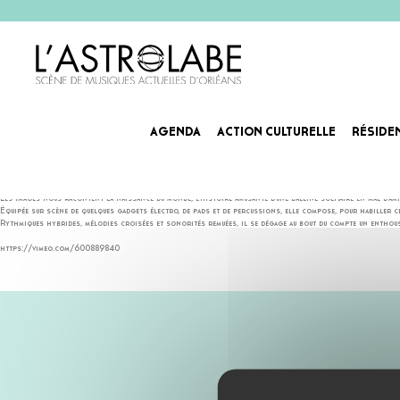
AGENDA
ACTION CULTURELLE
RÉSIDE
ESCALES PAR MACLARNAQU
DJ, percussionniste et machiniste, Maclarnaque présente quatre courts métrages entre ciel et terre, aux
Les images nous racontent la naissance du monde, l’histoire amusante d’une baleine solitaire en mal d’amit
Équipée sur scène de quelques gadgets électro, de pads et de percussions, elle compose, pour habiller 
Rythmiques hybrides, mélodies croisées et sonorités remuées, il se dégage au bout du compte un enthous
https://vimeo.com/600889840