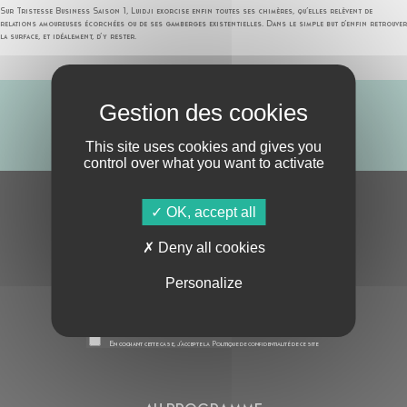
Sur Tristesse Business Saison 1, Luidji exorcise enfin toutes ses chimères, qu’elles relèvent de
relations amoureuses écorchées ou de ses gamberges existentielles. Dans le simple but d’enfin retrouver
la surface, et idéalement, d’y rester.
ABONNE-TOI !
This site uses cookies and gives you
control over what you want to activate
S'ABONNER À LA NEWSLETTER
OK, accept all
Deny all cookies
Personalize
En cochant cette case, j’accepte la
Politique de confidentialité
de ce site