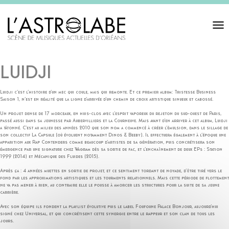
Toggl
navigat
LUIDJI
Luidji c’est l’histoire d’un mec qui coule, mais qui remonte. Et ce premier album: Tristesse Business
Saison 1, n’est en réalité que la ligne d’arrivée d’un chemin de croix artistique sinueux et cabossé.
Un projet dense de 17 morceaux, en huis-clos avec l’esprit vaporeux du rejeton du sud-ouest de Paris,
passé aussi dans sa jeunesse par Aubervilliers et la Courneuve. Mais avant d’en arriver à cet album, Luidji
a tâtonné. C’est au milieu des années 2010 que son nom a commencé à créer l’émulsion, dans le sillage de
son collectif La Capsule (où évoluent notamment Dinos & Beeby). Il effectuera également à l’époque une
apparition aux Rap Contenders comme beaucoup d’artistes de sa génération, puis concrétisera son
émergence par une signature chez Wagram dès sa sortie de fac, et l’enchaînement de deux EPs : Station
1999 (2014) et Mécanique des Fluides (2015).
Après ça : 4 années muettes en sortie de projet, et ce sentiment tordant de noyade, d’être tiré vers le
fond par les approximations artistiques et les tourments relationnels. Mais cette période de flottement
ne va pas mener à rien, au contraire elle le pousse à amorcer les structures pour la suite de sa jeune
carrière.
Avec son équipe ils fondent la playlist évolutive puis le label Foufoune Palace Bonjour, aujourd’hui
signé chez Universal, et qui concrétisent cette synergie entre le rappeur et son clan de tous les
jours.