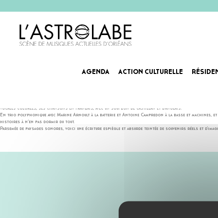
AGENDA
ACTION CULTURELLE
RÉSIDE
LÖWY
Connaître les secrets de fabrication du levain, la recette de la maison abandonnée, vivre un voyage à vé
vocales colorées, ses chansons en français, avec un soupçon de castillan et d’anglais.
En trio polyphonique avec Marine Arnoult à la batterie et Antoine Campredon à la basse et machines, et av
histoires à n’en pas dormir du tout.
Parsemée de paysages sonores, voici une écriture espiègle et absurde teintée de souvenirs réels et d’imag