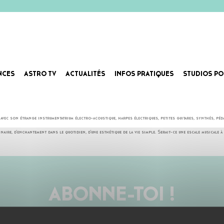
NCES
ASTRO TV
ACTUALITÉS
INFOS PRATIQUES
STUDIOS PO
lo fantastique, visiter un jardin typique de nos régions dans lequel on fait pousser en pot des femmes s
ec son étrange instrumentatrium électro-acoustique, harpes électriques, petites guitares, synthés, pédales
inaire, d’enchantement dans le quotidien, d’une esthétique de la vie simple. Serait-ce une escale musical
ABONNE-TOI !