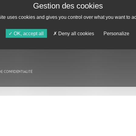
site uses cookies and gives you control over what you want to ac
AU PROGRAMME
AGENDA
OK, accept all
Deny all cookies
Personalize
ASTRO TV
DE CONFIDENTIALITÉ