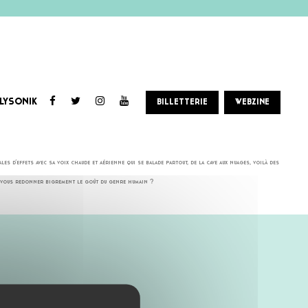
LYSONIK
BILLETTERIE
WEBZINE
ans voix ? C’est ce que vous pourrez découvrir avec Löwy et son lumineux univers pop-folk aux mélodies
 d’effets avec sa voix chaude et aérienne qui se balade partout, de la cave aux nuages, voilà des
e à vous redonner bigrement le goût du genre humain ?